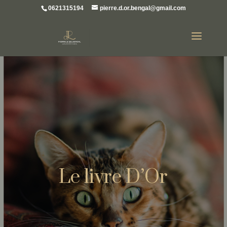
0621315194
pierre.d.or.bengal@gmail.com
Le livre D’Or