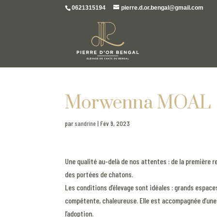
0621315194
pierre.d.or.bengal@gmail.com
Morwenna MOAL
par
sandrine
|
Fév 9, 2023
Une qualité au-delà de nos attentes : de la première 
des portées de chatons.
Les conditions d’élevage sont idéales : grands espaces
compétente, chaleureuse. Elle est accompagnée d’une
l’adoption.