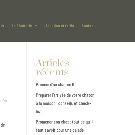
urs
La Chatterie
Adoption et tarifs
Contact
Articles
récents
Prénom d’un chat en B
Préparer l’arrivée de votre chaton
ncée
à la maison : conseils et check-
list
Promener son chat : tout ce qu’il
 de
faut savoir pour une balade