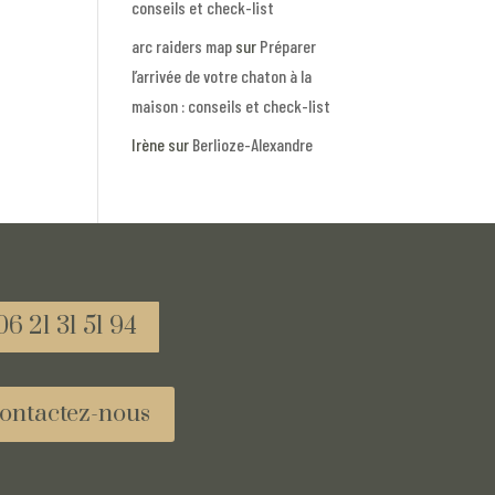
conseils et check-list
arc raiders map
sur
Préparer
l’arrivée de votre chaton à la
maison : conseils et check-list
Irène
sur
Berlioze-Alexandre
06 21 31 51 94
ontactez-nous