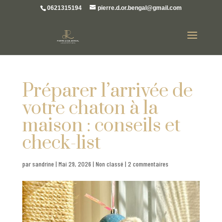
0621315194
pierre.d.or.bengal@gmail.com
Préparer l’arrivée de
votre chaton à la
maison : conseils et
check-list
par
sandrine
|
Mai 29, 2026
|
Non classé
|
2 commentaires